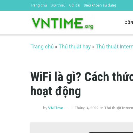
Trang chủ
Giới thiệu
Gửi bài
Điều khoản sử dụng
CÔN
Trang chủ
»
Thủ thuật hay
»
Thủ thuật Inter
WiFi là gì? Cách thức
hoạt động
by
VNTime
1 Tháng 4, 2022
in
Thủ thuật Inter