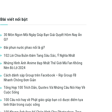
Bài viết nổi bật
30 Món Ngon Mỗi Ngày Giúp Bạn Giải Quyết Hôm Nay Ăn
Gì?
Đài phun nước phao nổi là gì?
102 Lời Chia Buồn Đám Tang Sâu Sắc, Ý Nghĩa Nhất
Những Hình Ảnh Anime Đẹp Nhất Thế Giới Mà Fan Không
Nên Bỏ Lỡ 2024
Cách đánh sập Group trên Facebook – Rip Group FB
Nhanh Chóng Đơn Giản
Tổng Hợp 100 Trích Dẫn, Quotes Và Những Câu Nói Hay Về
Cuộc Sống
100 Câu nói hay về Phật giáo giúp bạn có được điểm tựa
tinh thần trong cuộc sống
100 Khung Ảnh Đẹp Để Ghép Hình Cho Photoshop, Treo