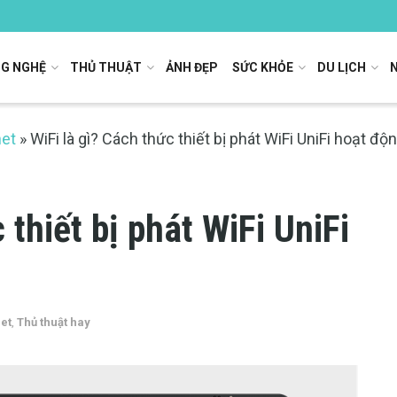
G NGHỆ
THỦ THUẬT
ẢNH ĐẸP
SỨC KHỎE
DU LỊCH
net
»
WiFi là gì? Cách thức thiết bị phát WiFi UniFi hoạt độ
 thiết bị phát WiFi UniFi
net
,
Thủ thuật hay