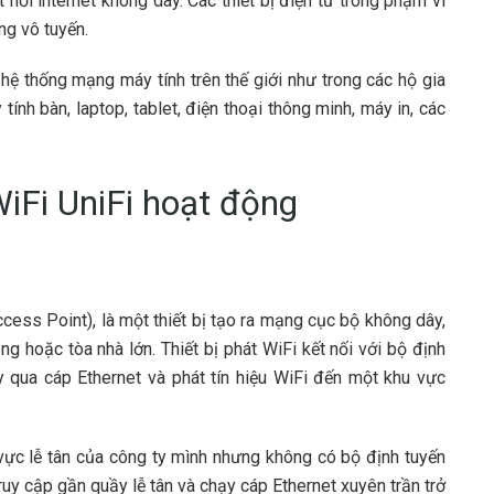
nối internet không dây. Các thiết bị điện tử trong phạm vi
ng vô tuyến.
hệ thống mạng máy tính trên thế giới như trong các hộ gia
tính bàn, laptop, tablet, điện thoại thông minh, máy in, các
WiFi UniFi hoạt động
ccess Point), là một thiết bị tạo ra mạng cục bộ không dây,
hoặc tòa nhà lớn. Thiết bị phát WiFi kết nối với bộ định
 qua cáp Ethernet và phát tín hiệu WiFi đến một khu vực
 vực lễ tân của công ty mình nhưng không có bộ định tuyến
ruy cập gần quầy lễ tân và chạy cáp Ethernet xuyên trần trở