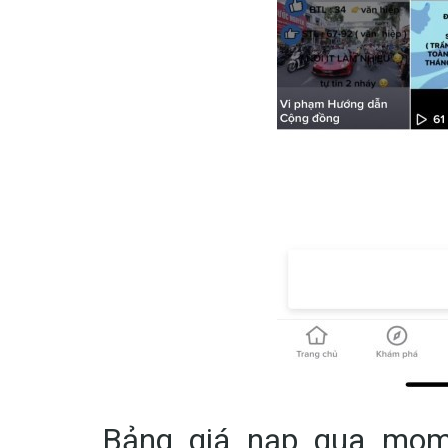
Bảng giá nạp qua momo