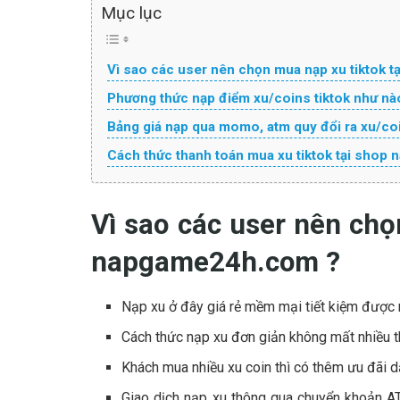
Mục lục
Vì sao các user nên chọn mua nạp xu tiktok 
Phương thức nạp điểm xu/coins tiktok như nà
Bảng giá nạp qua momo, atm quy đổi ra xu/coi
Cách thức thanh toán mua xu tiktok tại shop
Vì sao các user nên chọ
napgame24h.com ?
Nạp xu ở đây giá rẻ mềm mại tiết kiệm được n
Cách thức nạp xu đơn giản không mất nhiều th
Khách mua nhiều xu coin thì có thêm ưu đãi dặ
Giao dịch nạp xu thông qua chuyển khoản AT