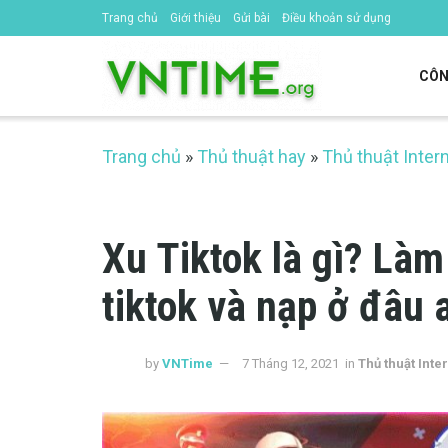
Trang chủ
Giới thiệu
Gửi bài
Điều khoản sử dụng
CÔN
Trang chủ
»
Thủ thuật hay
»
Thủ thuật Inter
Xu Tiktok là gì? Là
tiktok và nạp ở đâu a
by
VNTime
7 Tháng 12, 2021
in
Thủ thuật Inte