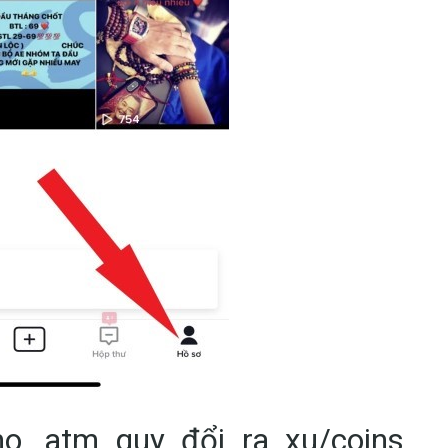
, atm quy đổi ra xu/coins