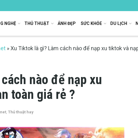
G NGHỆ
THỦ THUẬT
ẢNH ĐẸP
SỨC KHỎE
DU LỊCH
net
»
Xu Tiktok là gì? Làm cách nào để nạp xu tiktok và nạp
m cách nào để nạp xu
n toàn giá rẻ ?
rnet
,
Thủ thuật hay