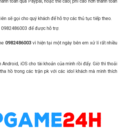
hanh toán qua Paypal, hoặc thẻ cào( phí cao hơn thanh toán
iên sẽ gọi cho quý khách để hỗ trợ các thủ tục tiếp theo.
ĐT 0982486003 để được hỗ trợ.
ine
0982486003
vì hiện tại một ngày bên em xử lí rất nhiều
.
n Android, iOS cho tài khoản của mình rồi đấy. Giờ thì thoải
tha hồ trong các trận pk với các idol khách mà mình thích