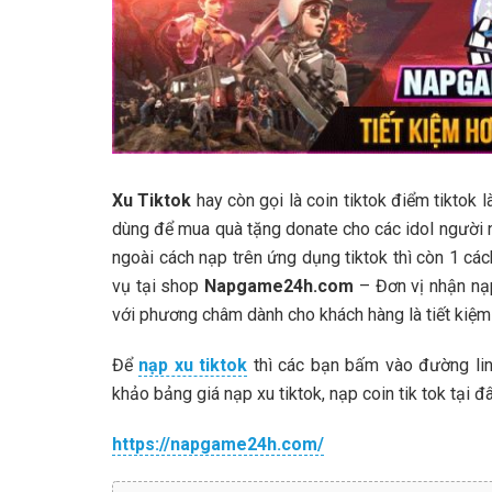
Xu Tiktok
hay còn gọi là coin tiktok điểm tiktok 
dùng để mua quà tặng donate cho các idol người nổi
ngoài cách nạp trên ứng dụng tiktok thì còn 1 các
vụ tại shop
Napgame24h.com
– Đơn vị nhận nạp
với phương châm dành cho khách hàng là tiết kiệm 
Để
nạp xu tiktok
thì các bạn bấm vào đường li
khảo bảng giá nạp xu tiktok, nạp coin tik tok tại đâ
https://napgame24h.com/