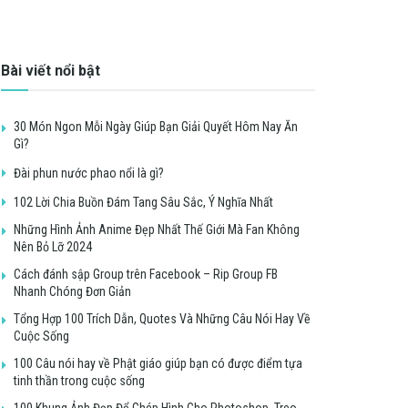
Bài viết nổi bật
30 Món Ngon Mỗi Ngày Giúp Bạn Giải Quyết Hôm Nay Ăn
Gì?
Đài phun nước phao nổi là gì?
102 Lời Chia Buồn Đám Tang Sâu Sắc, Ý Nghĩa Nhất
Những Hình Ảnh Anime Đẹp Nhất Thế Giới Mà Fan Không
Nên Bỏ Lỡ 2024
Cách đánh sập Group trên Facebook – Rip Group FB
Nhanh Chóng Đơn Giản
Tổng Hợp 100 Trích Dẫn, Quotes Và Những Câu Nói Hay Về
Cuộc Sống
100 Câu nói hay về Phật giáo giúp bạn có được điểm tựa
tinh thần trong cuộc sống
100 Khung Ảnh Đẹp Để Ghép Hình Cho Photoshop, Treo