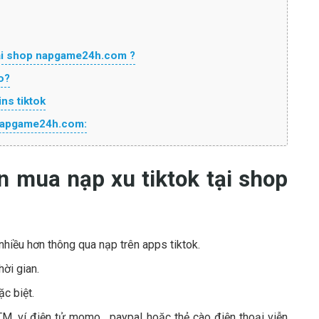
tại shop napgame24h.com ?
o?
ns tiktok
 napgame24h.com:
n mua nạp xu tiktok tại shop
hiều hơn thông qua nạp trên apps tiktok.
ời gian.
c biệt.
M, ví điện tử momo , paypal hoặc thẻ cào điện thoại viễn