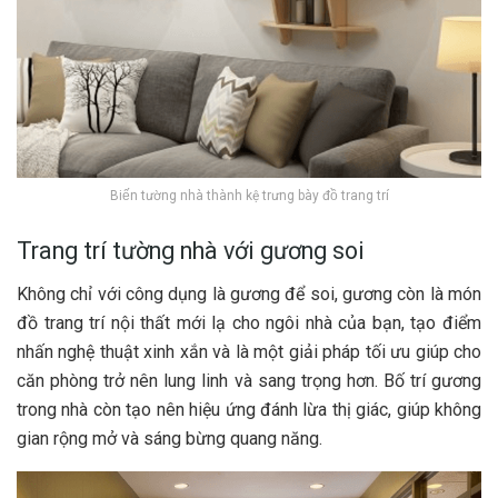
Biến tường nhà thành kệ trưng bày đồ trang trí
Trang trí tường nhà với gương soi
Không chỉ với công dụng là gương để soi, gương còn là món
đồ trang trí nội thất mới lạ cho ngôi nhà của bạn, tạo điểm
nhấn nghệ thuật xinh xắn và là một giải pháp tối ưu giúp cho
căn phòng trở nên lung linh và sang trọng hơn. Bố trí gương
trong nhà còn tạo nên hiệu ứng đánh lừa thị giác, giúp không
gian rộng mở và sáng bừng quang năng.