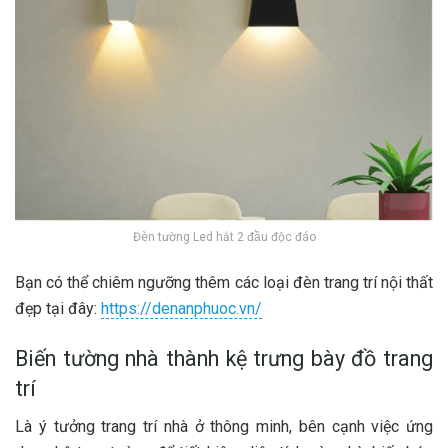
Đèn tường Led hắt 2 đầu độc đáo
Bạn có thể chiêm ngưỡng thêm các loại đèn trang trí nội thất
đẹp tại đây:
https://denanphuoc.vn/
Biến tường nhà thành kệ trưng bày đồ trang
trí
Là ý tưởng trang trí nhà ở thông minh, bên cạnh việc ứng