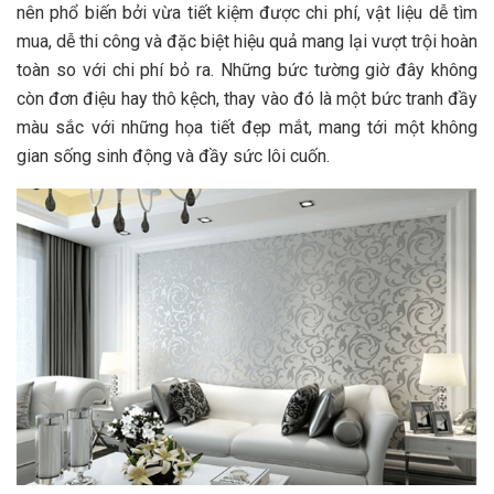
nên phổ biến bởi vừa tiết kiệm được chi phí, vật liệu dễ tìm
mua, dễ thi công và đặc biệt hiệu quả mang lại vượt trội hoàn
toàn so với chi phí bỏ ra. Những bức tường giờ đây không
còn đơn điệu hay thô kệch, thay vào đó là một bức tranh đầy
màu sắc với những họa tiết đẹp mắt, mang tới một không
gian sống sinh động và đầy sức lôi cuốn.