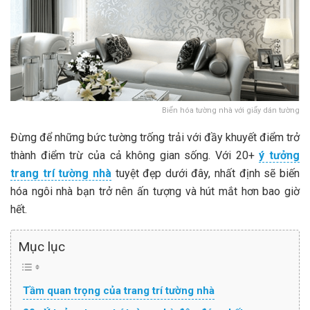
Biến hóa tường nhà với giấy dán tường
Đừng để những bức tường trống trải với đầy khuyết điểm trở
thành điểm trừ của cả không gian sống. Với 20+
ý tưởng
trang trí tường nhà
tuyệt đẹp dưới đây, nhất định sẽ biến
hóa ngôi nhà bạn trở nên ấn tượng và hút mắt hơn bao giờ
hết.
Mục lục
Tầm quan trọng của trang trí tường nhà