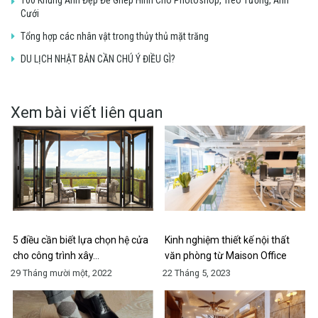
Cưới
Tổng hợp các nhân vật trong thủy thủ mặt trăng
DU LỊCH NHẬT BẢN CẦN CHÚ Ý ĐIỀU GÌ?
Xem bài viết liên quan
5 điều cần biết lựa chọn hệ cửa
Kinh nghiệm thiết kế nội thất
cho công trình xây…
văn phòng từ Maison Office
29 Tháng mười một, 2022
22 Tháng 5, 2023