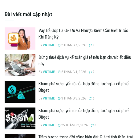
Bài viết mới cập nhật
Vay Trả Góp Là Gì? Ưu Và Nhược Điểm Cần Biết Trước
Khi Đăng Ký
BY
VNTIME
2 THÁNG 7, 2026
0
Đừng thuê dịch vụ kế toán giá rẻ nếu bạn chưa biết điều
này
BY
VNTIME
6 THÁNG 4, 2026
0
Khám phá sự quyến rũ của hợp đồng tương lai cổ phiếu
Bitget
BY
VNTIME
3 THÁNG 3, 2026
0
Khám phá sự quyến rũ của hợp đồng tương lai cổ phiếu
Bitget
BY
VNTIME
25 THÁNG 2, 2026
0
Trầm hương trong đời sống hiện đại: Giá trị tinh thần, trải