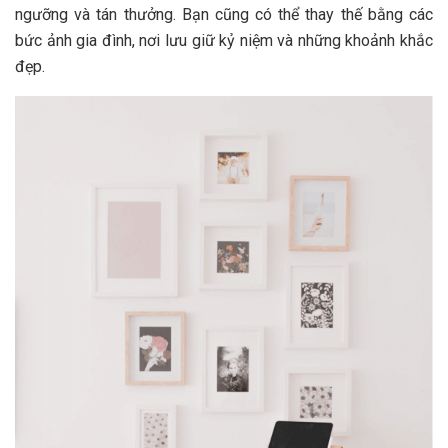
ngưỡng và tán thưởng. Bạn cũng có thể thay thế bằng các
bức ảnh gia đình, nơi lưu giữ kỷ niệm và những khoảnh khắc
đẹp.