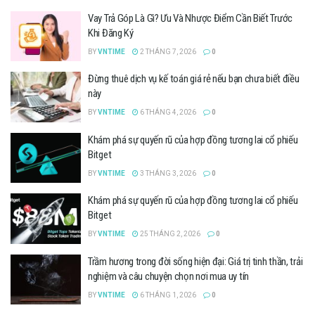
Vay Trả Góp Là Gì? Ưu Và Nhược Điểm Cần Biết Trước
Khi Đăng Ký
BY
VNTIME
2 THÁNG 7, 2026
0
Đừng thuê dịch vụ kế toán giá rẻ nếu bạn chưa biết điều
này
BY
VNTIME
6 THÁNG 4, 2026
0
Khám phá sự quyến rũ của hợp đồng tương lai cổ phiếu
Bitget
BY
VNTIME
3 THÁNG 3, 2026
0
Khám phá sự quyến rũ của hợp đồng tương lai cổ phiếu
Bitget
BY
VNTIME
25 THÁNG 2, 2026
0
Trầm hương trong đời sống hiện đại: Giá trị tinh thần, trải
nghiệm và câu chuyện chọn nơi mua uy tín
BY
VNTIME
6 THÁNG 1, 2026
0