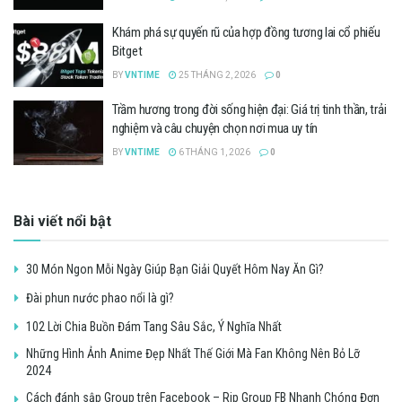
Khám phá sự quyến rũ của hợp đồng tương lai cổ phiếu
Bitget
BY
VNTIME
25 THÁNG 2, 2026
0
Trầm hương trong đời sống hiện đại: Giá trị tinh thần, trải
nghiệm và câu chuyện chọn nơi mua uy tín
BY
VNTIME
6 THÁNG 1, 2026
0
Bài viết nổi bật
30 Món Ngon Mỗi Ngày Giúp Bạn Giải Quyết Hôm Nay Ăn Gì?
Đài phun nước phao nổi là gì?
102 Lời Chia Buồn Đám Tang Sâu Sắc, Ý Nghĩa Nhất
Những Hình Ảnh Anime Đẹp Nhất Thế Giới Mà Fan Không Nên Bỏ Lỡ
2024
Cách đánh sập Group trên Facebook – Rip Group FB Nhanh Chóng Đơn