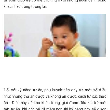
từ sớm giúp trẻ có thể thích nghi với những hoàn cảnh sống
khác nhau trong tương lai.
Đối với kỹ năng tự ăn, phụ huynh nên dạy trẻ một số điều
như: những thứ ăn được và không ăn được, cách tự xúc thức
ăn,….Điều này sẽ khó khăn trong giai đoạn đầu khi trẻ mới
tập tự ăn, khi các bé đi mầm non thì kỹ năng này sẽ được