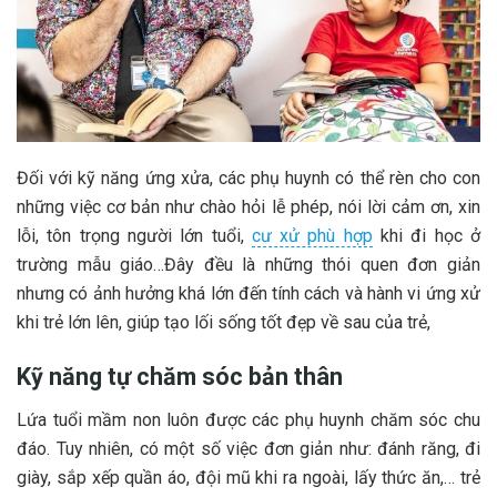
Đối với kỹ năng ứng xửa, các phụ huynh có thể rèn cho con
những việc cơ bản như chào hỏi lễ phép, nói lời cảm ơn, xin
lỗi, tôn trọng người lớn tuổi,
cư xử phù hợp
khi đi học ở
trường mẫu giáo…Đây đều là những thói quen đơn giản
nhưng có ảnh hưởng khá lớn đến tính cách và hành vi ứng xử
khi trẻ lớn lên, giúp tạo lối sống tốt đẹp về sau của trẻ,
Kỹ năng tự chăm sóc bản thân
Lứa tuổi mầm non luôn được các phụ huynh chăm sóc chu
đáo. Tuy nhiên, có một số việc đơn giản như: đánh răng, đi
giày, sắp xếp quần áo, đội mũ khi ra ngoài, lấy thức ăn,… trẻ