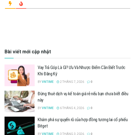
Bài viết mới cập nhật
Vay Trả Góp Là Gì? Ưu Và Nhược Điểm Cần Biết Trước
Khi Đăng Ký
BY
VNTIME
2 THÁNG 7, 2026
0
Đừng thuê dịch vụ kế toán giá rẻ nếu bạn chưa biết điều
này
BY
VNTIME
6 THÁNG 4, 2026
0
Khám phá sự quyến rũ của hợp đồng tương lai cổ phiếu
Bitget
BY
VNTIME
3 THÁNG 3, 2026
0