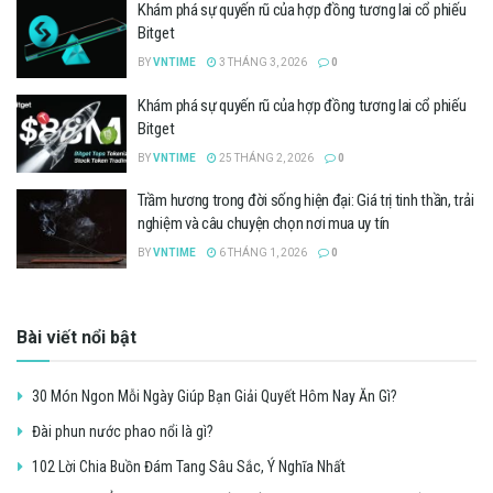
Khám phá sự quyến rũ của hợp đồng tương lai cổ phiếu
Bitget
BY
VNTIME
3 THÁNG 3, 2026
0
Khám phá sự quyến rũ của hợp đồng tương lai cổ phiếu
Bitget
BY
VNTIME
25 THÁNG 2, 2026
0
Trầm hương trong đời sống hiện đại: Giá trị tinh thần, trải
nghiệm và câu chuyện chọn nơi mua uy tín
BY
VNTIME
6 THÁNG 1, 2026
0
Bài viết nổi bật
30 Món Ngon Mỗi Ngày Giúp Bạn Giải Quyết Hôm Nay Ăn Gì?
Đài phun nước phao nổi là gì?
102 Lời Chia Buồn Đám Tang Sâu Sắc, Ý Nghĩa Nhất