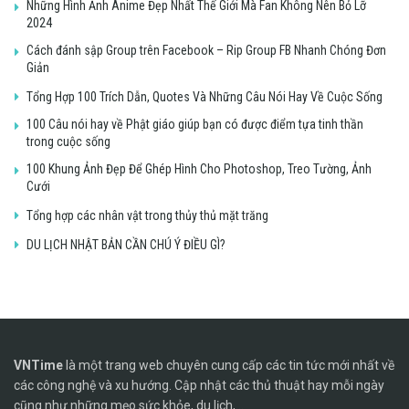
Những Hình Ảnh Anime Đẹp Nhất Thế Giới Mà Fan Không Nên Bỏ Lỡ
2024
Cách đánh sập Group trên Facebook – Rip Group FB Nhanh Chóng Đơn
Giản
Tổng Hợp 100 Trích Dẫn, Quotes Và Những Câu Nói Hay Về Cuộc Sống
100 Câu nói hay về Phật giáo giúp bạn có được điểm tựa tinh thần
trong cuộc sống
100 Khung Ảnh Đẹp Để Ghép Hình Cho Photoshop, Treo Tường, Ảnh
Cưới
Tổng hợp các nhân vật trong thủy thủ mặt trăng
DU LỊCH NHẬT BẢN CẦN CHÚ Ý ĐIỀU GÌ?
VNTime
là một trang web chuyên cung cấp các tin tức mới nhất về
các công nghệ và xu hướng. Cập nhật các thủ thuật hay mỗi ngày
cũng như những mẹo sức khỏe, du lịch,...