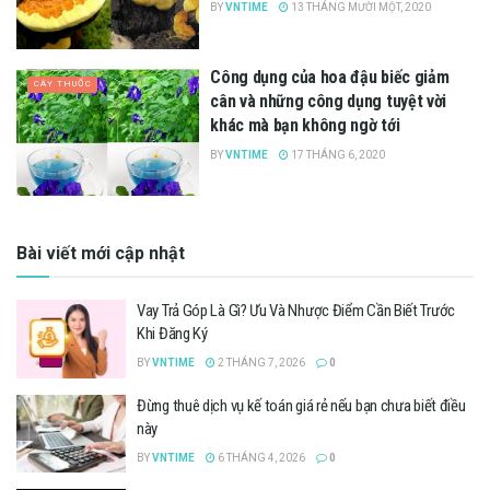
BY
VNTIME
13 THÁNG MƯỜI MỘT, 2020
Công dụng của hoa đậu biếc giảm
CÂY THUỐC
cân và những công dụng tuyệt vời
khác mà bạn không ngờ tới
BY
VNTIME
17 THÁNG 6, 2020
Bài viết mới cập nhật
Vay Trả Góp Là Gì? Ưu Và Nhược Điểm Cần Biết Trước
Khi Đăng Ký
BY
VNTIME
2 THÁNG 7, 2026
0
Đừng thuê dịch vụ kế toán giá rẻ nếu bạn chưa biết điều
này
BY
VNTIME
6 THÁNG 4, 2026
0