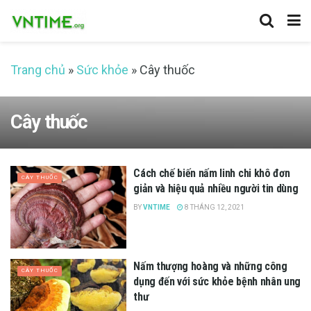
Trang chủ
»
Sức khỏe
»
Cây thuốc
Cây thuốc
Cách chế biến nấm linh chi khô đơn
CÂY THUỐC
giản và hiệu quả nhiều người tin dùng
BY
VNTIME
8 THÁNG 12, 2021
Nấm thượng hoàng và những công
CÂY THUỐC
dụng đến với sức khỏe bệnh nhân ung
thư