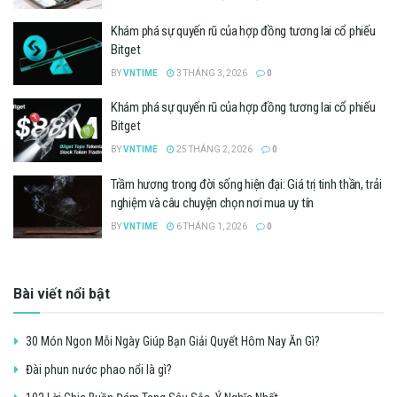
Khám phá sự quyến rũ của hợp đồng tương lai cổ phiếu
Bitget
BY
VNTIME
3 THÁNG 3, 2026
0
Khám phá sự quyến rũ của hợp đồng tương lai cổ phiếu
Bitget
BY
VNTIME
25 THÁNG 2, 2026
0
Trầm hương trong đời sống hiện đại: Giá trị tinh thần, trải
nghiệm và câu chuyện chọn nơi mua uy tín
BY
VNTIME
6 THÁNG 1, 2026
0
Bài viết nổi bật
30 Món Ngon Mỗi Ngày Giúp Bạn Giải Quyết Hôm Nay Ăn Gì?
Đài phun nước phao nổi là gì?