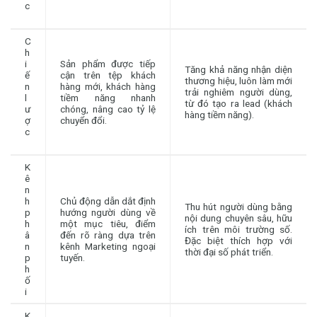
c
C
h
i
Sản phẩm được tiếp
Tăng khả năng nhận diện
ế
cận trên tệp khách
thương hiệu, luôn làm mới
n
hàng mới, khách hàng
trải nghiêm người dùng,
l
tiềm năng nhanh
từ đó tạo ra lead (khách
ư
chóng, nâng cao tỷ lệ
hàng tiềm năng).
ợ
chuyển đổi.
c
K
ê
n
h
Chủ động dẫn dắt định
Thu hút người dùng bằng
p
hướng người dùng về
nội dung chuyên sâu, hữu
h
một mục tiêu, điểm
ích trên môi trường số.
â
đến rõ ràng dựa trên
Đặc biệt thích hợp với
n
kênh Marketing ngoại
thời đại số phát triển.
p
tuyến.
h
ố
i
K