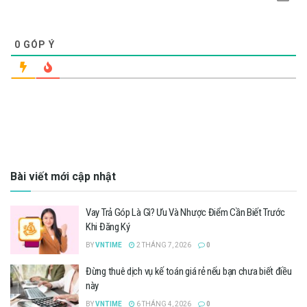
0
GÓP Ý
Bài viết mới cập nhật
Vay Trả Góp Là Gì? Ưu Và Nhược Điểm Cần Biết Trước
Khi Đăng Ký
BY
VNTIME
2 THÁNG 7, 2026
0
Đừng thuê dịch vụ kế toán giá rẻ nếu bạn chưa biết điều
này
BY
VNTIME
6 THÁNG 4, 2026
0