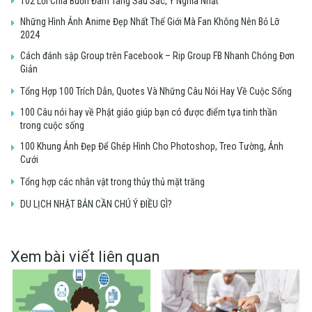
102 Lời Chia Buồn Đám Tang Sâu Sắc, Ý Nghĩa Nhất
Những Hình Ảnh Anime Đẹp Nhất Thế Giới Mà Fan Không Nên Bỏ Lỡ
2024
Cách đánh sập Group trên Facebook – Rip Group FB Nhanh Chóng Đơn
Giản
Tổng Hợp 100 Trích Dẫn, Quotes Và Những Câu Nói Hay Về Cuộc Sống
100 Câu nói hay về Phật giáo giúp bạn có được điểm tựa tinh thần
trong cuộc sống
100 Khung Ảnh Đẹp Để Ghép Hình Cho Photoshop, Treo Tường, Ảnh
Cưới
Tổng hợp các nhân vật trong thủy thủ mặt trăng
DU LỊCH NHẬT BẢN CẦN CHÚ Ý ĐIỀU GÌ?
Xem bài viết liên quan