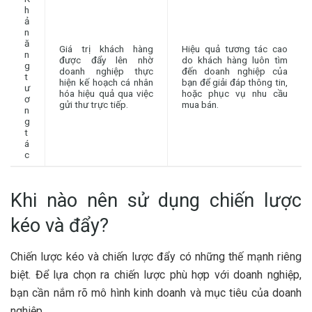
h
ả
n
ă
Giá trị khách hàng
Hiệu quả tương tác cao
n
được đẩy lên nhờ
do khách hàng luôn tìm
g
doanh nghiệp thực
đến doanh nghiệp của
t
hiện kế hoạch cá nhân
bạn để giải đáp thông tin,
ư
hóa hiệu quả qua việc
hoặc phục vụ nhu cầu
ơ
gửi thư trực tiếp.
mua bán.
n
g
t
á
c
Khi nào nên sử dụng chiến lược
kéo và đẩy?
Chiến lược kéo và chiến lược đẩy có những thế mạnh riêng
biệt. Để lựa chọn ra chiến lược phù hợp với doanh nghiệp,
bạn cần nắm rõ mô hình kinh doanh và mục tiêu của doanh
nghiệp.