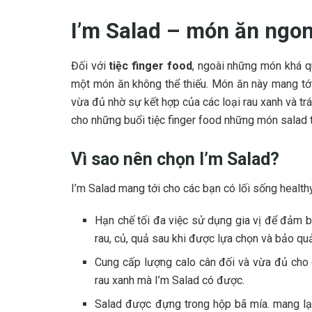
I’m Salad – món ăn ngon
Đối với
tiệc finger food
, ngoài những món khá q
một món ăn không thể thiếu. Món ăn này mang tớ
vừa đủ nhờ sự kết hợp của các loại rau xanh và tr
cho những buổi tiệc finger food những món salad 
Vì sao nên chọn I’m Salad?
I’m Salad mang tới cho các bạn có lối sống healthy
Hạn chế tối đa việc sử dụng gia vị để đảm b
rau, củ, quả sau khi được lựa chọn và bảo qu
Cung cấp lượng calo cân đối và vừa đủ cho 
rau xanh mà I’m Salad có được.
Salad được đựng trong hộp bã mía. mang lạ