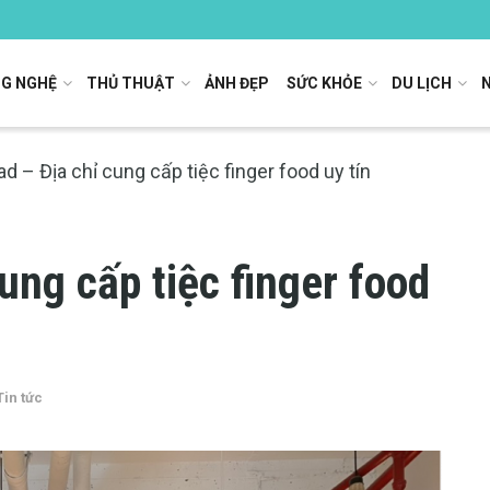
G NGHỆ
THỦ THUẬT
ẢNH ĐẸP
SỨC KHỎE
DU LỊCH
ad – Địa chỉ cung cấp tiệc finger food uy tín
ung cấp tiệc finger food
Tin tức