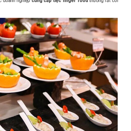
các doanh nghiệp
cung cấp tiệc finger food
thường rất coi