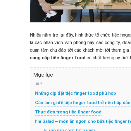
Nhiều năm trở lại đây, hình thức tổ chức tiệc fing
là các nhân viên văn phòng hay các công ty, do
quan tâm chu đáo tới các khách mời tới tham gia 
cung cấp tiệc finger food
có chất lượng uy tín? 
Mục lục
Những dịp đặt tiệc finger food phù hợp
Cần làm gì để tiệc finger food trở nên hấp dẫn
Thực đơn trong tiệc finger food
I’m Salad – món ăn ngon cho bữa tiệc finger 
Vì sao nên chọn I’m Salad?