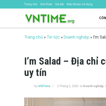
Trang chủ
Giới thiệu
Gửi bài
Điều khoản sử dụng
CÔN
Trang chủ
»
Tin tức
»
Doanh nghiệp
»
I’m Sal
I’m Salad – Địa chỉ c
uy tín
by
VNTime
3 Tháng 2, 2023
in
Doanh nghiệp
,