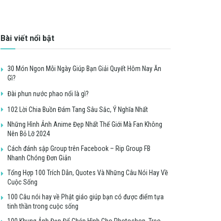
Bài viết nổi bật
30 Món Ngon Mỗi Ngày Giúp Bạn Giải Quyết Hôm Nay Ăn
Gì?
Đài phun nước phao nổi là gì?
102 Lời Chia Buồn Đám Tang Sâu Sắc, Ý Nghĩa Nhất
Những Hình Ảnh Anime Đẹp Nhất Thế Giới Mà Fan Không
Nên Bỏ Lỡ 2024
Cách đánh sập Group trên Facebook – Rip Group FB
Nhanh Chóng Đơn Giản
Tổng Hợp 100 Trích Dẫn, Quotes Và Những Câu Nói Hay Về
Cuộc Sống
100 Câu nói hay về Phật giáo giúp bạn có được điểm tựa
tinh thần trong cuộc sống
100 Khung Ảnh Đẹp Để Ghép Hình Cho Photoshop, Treo